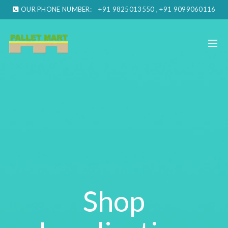
OUR PHONE NUMBER:
+91 9825013550 , +91 9099060116
Shop