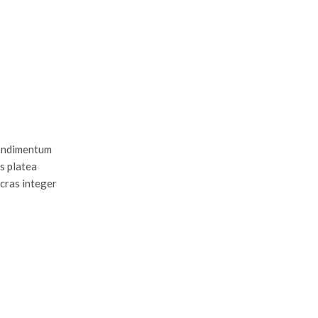
Sintex Spillage Plastic Pallets
Read more
condimentum
s platea
 cras integer