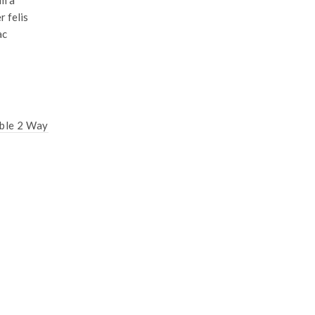
r felis
ac
HOT
ible 2 Way
Sintex Spillage Plastic Pallets
Read more