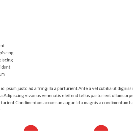
ent
piscing
piscing
cidunt
tum
d ipsum justo ad a fringilla a parturient.Ante a vel cubilia ut digniss
a.Adipiscing vivamus venenatis eleifend tellus parturient ullamcorpe
 parturient.Condimentum accumsan augue id a magnis a condimentum h
.
HOT
HOT