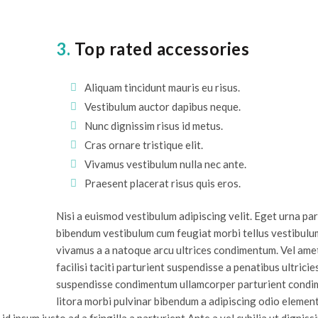
3.
Top rated accessories
Aliquam tincidunt mauris eu risus.
Vestibulum auctor dapibus neque.
Nunc dignissim risus id metus.
Cras ornare tristique elit.
Vivamus vestibulum nulla nec ante.
Praesent placerat risus quis eros.
Nisi a euismod vestibulum adipiscing velit. Eget urna pa
bibendum vestibulum cum feugiat morbi tellus vestibulu
vivamus a a natoque arcu ultrices condimentum. Vel ame
facilisi taciti parturient suspendisse a penatibus ultricie
suspendisse condimentum ullamcorper parturient cond
litora morbi pulvinar bibendum a adipiscing odio elemen
d ipsum justo ad a fringilla a parturient.Ante a vel cubilia ut digniss