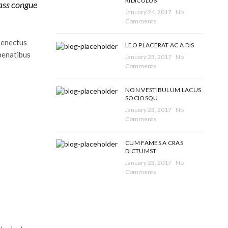
RIDICULUS
lass congue
January 24, 2017
No
Comments
senectus
LEO PLACERAT AC A DIS
penatibus
January 23, 2017
No
Comments
NON VESTIBULUM LACUS
SOCIOSQU
January 23, 2017
No
Comments
CUM FAMES A CRAS
DICTUMST
January 23, 2017
No
Comments