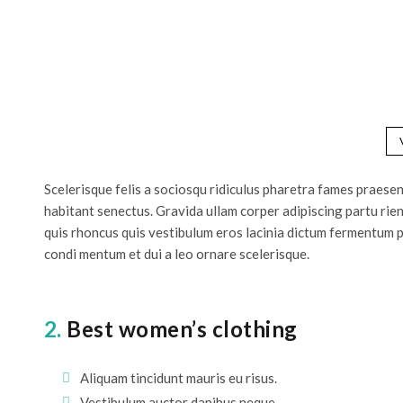
Scelerisque felis a sociosqu ridiculus pharetra fames praes
habitant senectus. Gravida ullam corper adipiscing partu rie
quis rhoncus quis vestibulum eros lacinia dictum fermentum p
condi mentum et dui a leo ornare scelerisque.
2.
Best women’s clothing
Aliquam tincidunt mauris eu risus.
Vestibulum auctor dapibus neque.