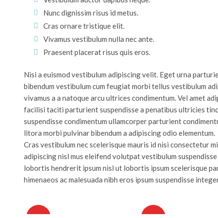
Nunc dignissim risus id metus.
Cras ornare tristique elit.
Vivamus vestibulum nulla nec ante.
Praesent placerat risus quis eros.
Nisi a euismod vestibulum adipiscing velit. Eget urna parturi
bibendum vestibulum cum feugiat morbi tellus vestibulum adi
vivamus a a natoque arcu ultrices condimentum. Vel amet adi
facilisi taciti parturient suspendisse a penatibus ultricies tin
suspendisse condimentum ullamcorper parturient condimen
litora morbi pulvinar bibendum a adipiscing odio elementum.
Cras vestibulum nec scelerisque mauris id nisi consectetur mi i
adipiscing nisl mus eleifend volutpat vestibulum suspendisse 
lobortis hendrerit ipsum nisl ut lobortis ipsum scelerisque
himenaeos ac malesuada nibh eros ipsum suspendisse integer
HOT
HOT