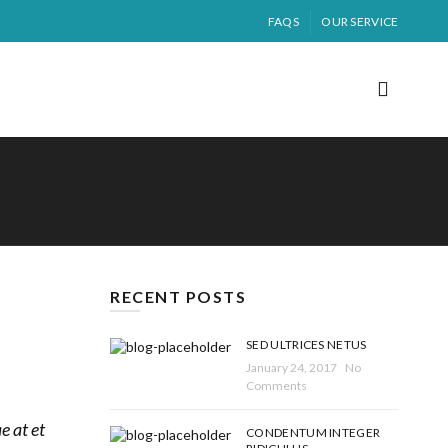
FAQS
OUR SERVICE
RECENT POSTS
SED ULTRICES NETUS
January 24, 2017
No
Comments
e at et
CONDENTUM INTEGER