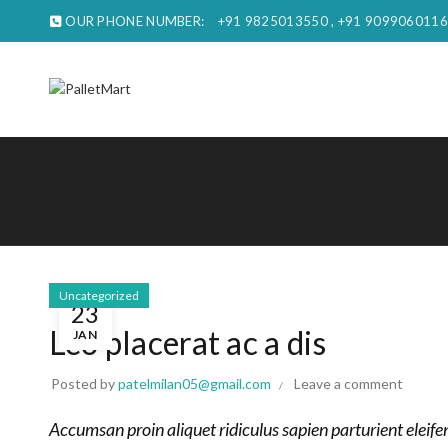
OUR PHONE NUMBER:
+91 9825013550 , +91 9099060116
Uncategorized
23
Leo placerat ac a dis
JAN
Posted by
patelmilan05@gmail.com
Leave a comment
Accumsan proin aliquet ridiculus sapien parturient eleif