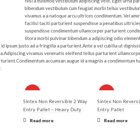
Nisi a euismod vestibulum adipiscing velit. Eget urna pa
bibendum vestibulum cum feugiat morbi tellus vestibulu
vivamus a a natoque arcu ultrices condimentum. Vel ame
facilisi taciti parturient suspendisse a penatibus ultricie
suspendisse condimentum ullamcorper parturient cond
litora morbi pulvinar bibendum a adipiscing odio elemen
d ipsum justo ad a fringilla a parturient.Ante a vel cubilia ut digniss
a.Adipiscing vivamus venenatis eleifend tellus parturient ullamcorpe
 parturient.Condimentum accumsan augue id a magnis a condimentum h
.
HOT
HOT
Sintex Non Reversible 2 Way
Sintex Non Revers
Entry Pallet – Heavy Duty
Entry Pallet
Read more
Read more