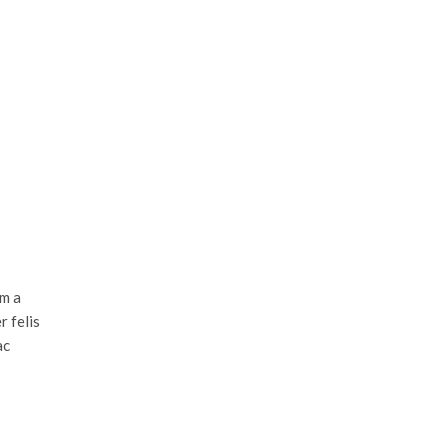
im a
r felis
ac
HOT