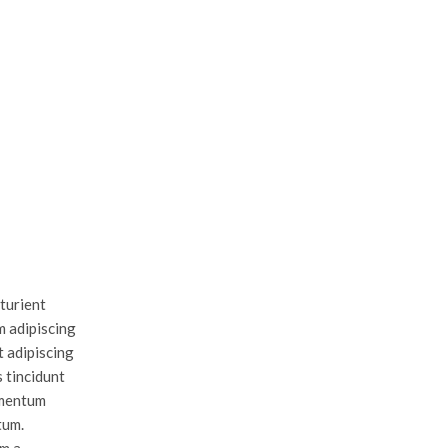
rturient
m adipiscing
t adipiscing
s tincidunt
imentum
tum.
im a