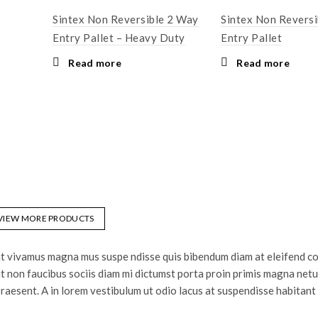
Sintex Non Reversible 2 Way
Sintex Non Revers
Entry Pallet – Heavy Duty
Entry Pallet
Read more
Read more
VIEW MORE PRODUCTS
ent vivamus magna mus suspe ndisse quis bibendum diam at eleifend 
nt non faucibus sociis diam mi dictumst porta proin primis magna netu
raesent. A in lorem vestibulum ut odio lacus at suspendisse habitant