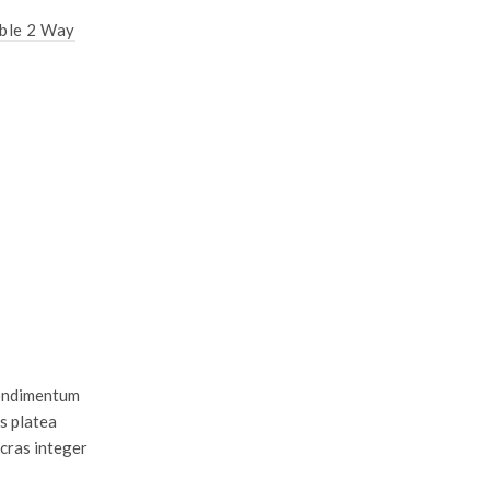
ible 2 Way
Sintex Spillage Plastic Pallets
Read more
condimentum
s platea
 cras integer