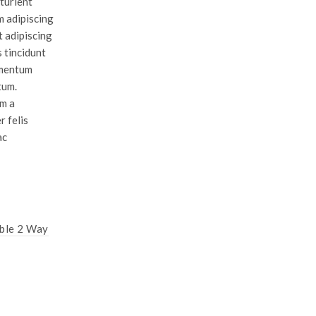
rturient
m adipiscing
t adipiscing
s tincidunt
imentum
tum.
im a
r felis
ac
HOT
ible 2 Way