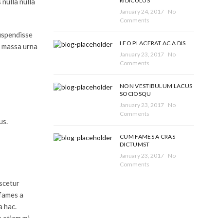
RIDICULUS
nulla nulla
January 24, 2017
No
Comments
suspendisse
LEO PLACERAT AC A DIS
u massa urna
January 23, 2017
No
Comments
NON VESTIBULUM LACUS
SOCIOSQU
January 23, 2017
No
Comments
us.
CUM FAMES A CRAS
DICTUMST
January 23, 2017
No
Comments
ascetur
 fames a
a hac.