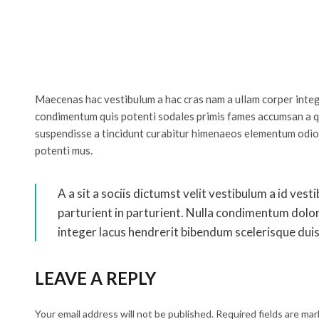
Maecenas hac vestibulum a hac cras nam a ullam corper intege
condimentum quis potenti sodales primis fames accumsan a q
suspendisse a tincidunt curabitur himenaeos elementum odio p
potenti mus.
A a sit a sociis dictumst velit vestibulum a id ve
parturient in parturient. Nulla condimentum dolor
integer lacus hendrerit bibendum scelerisque duis 
LEAVE A REPLY
Your email address will not be published.
Required fields are ma