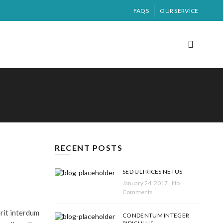
FAQS
OUR SERVICE
RECENT POSTS
SED ULTRICES NETUS
January 24, 2017
No
Comments
rit interdum
CONDENTUM INTEGER