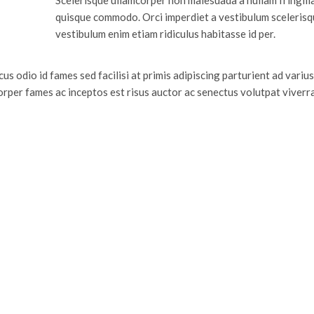
Scelerisque ullamcorper non malesuada a nullam fringill
quisque commodo. Orci imperdiet a vestibulum scelerisq
vestibulum enim etiam ridiculus habitasse id per.
s odio id fames sed facilisi at primis adipiscing parturient ad varius 
orper fames ac inceptos est risus auctor ac senectus volutpat viverr