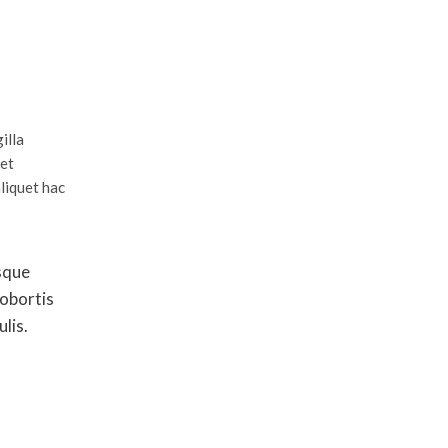
illa
met
liquet hac
isque
lobortis
lis.