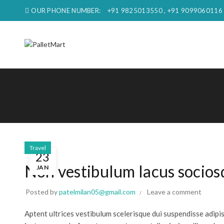
OUR PHONE NUMBER:
+91 9825013550 , +91 9099060116
Travel
23
Non vestibulum lacus socios
JAN
Posted by
patelmilan05@gmail.com
Leave a comment
Aptent ultrices vestibulum scelerisque dui suspendisse adipi