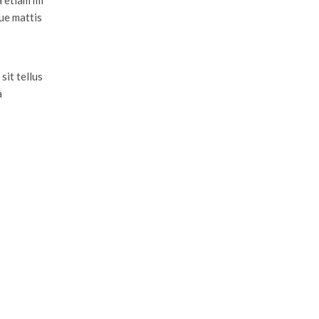
a etiam mi
ue mattis
sit tellus
a