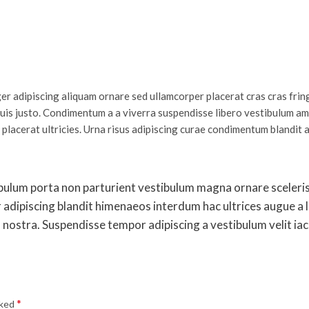
r adipiscing aliquam ornare sed ullamcorper placerat cras cras fring
uis justo. Condimentum a a viverra suspendisse libero vestibulum a
lacerat ultricies. Urna risus adipiscing curae condimentum blandit a
stibulum porta non parturient vestibulum magna ornare sceler
 adipiscing blandit himenaeos interdum hac ultrices augue a 
nostra. Suspendisse tempor adipiscing a vestibulum velit iacu
*
rked