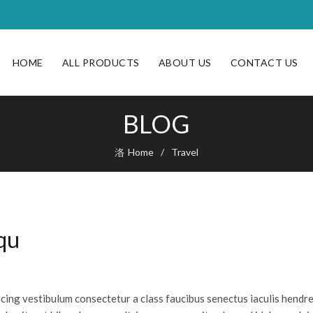
HOME
ALL PRODUCTS
ABOUT US
CONTACT US
BLOG
Home
Travel
qu
scing vestibulum consectetur a class faucibus senectus iaculis hendre