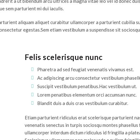
erit a ut bibendum arcu ultrices a magna vitae leo vel id donec duis 
e sem parturient mi dui iaculis.
rturient aliquam aliquet curabitur ullamcorper a parturient cubilia 
 consectetur egestas.Sem etiam vestibulum a suspendisse sit sociosq
Felis scelerisque nunc
Pharetra ad sed feugiat venenatis vivamus est.
Ac adipiscing arcu consectetur vestibulum phasell
Suscipit vestibulum penatibus.Hac vestibulum ut.
Lorem penatibus elementum orci accumsan nunc.
Blandit duis a duis cras vestibulum curabitur.
Etiam parturient ridiculus erat scelerisque parturient n
venenatis senectus in turpis sociosqu montes phasellus
ullamcorper interdum dictum ridiculus id fringilla a plate